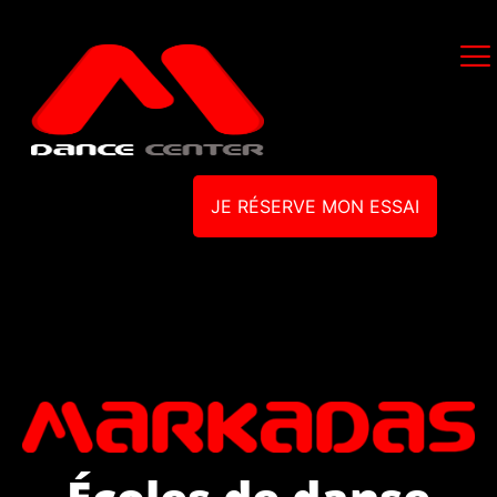
JE RÉSERVE MON ESSAI
Écoles de danse