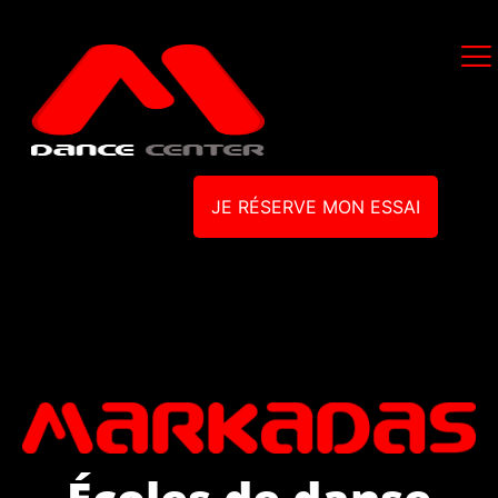
JE RÉSERVE MON ESSAI
Écoles de danse