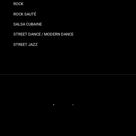
ROCK
ROCK SAUTÉ
SALSA CUBAINE
STREET DANCE / MODERN DANCE
STREET JAZZ
Plannings
Vos
Bro
Ils
Planning bron
Jo