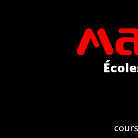
École
cours