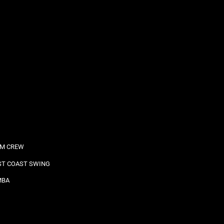
M CREW
T COAST SWING
MBA