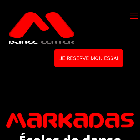
JE RÉSERVE MON ESSAI
Écoles de danse