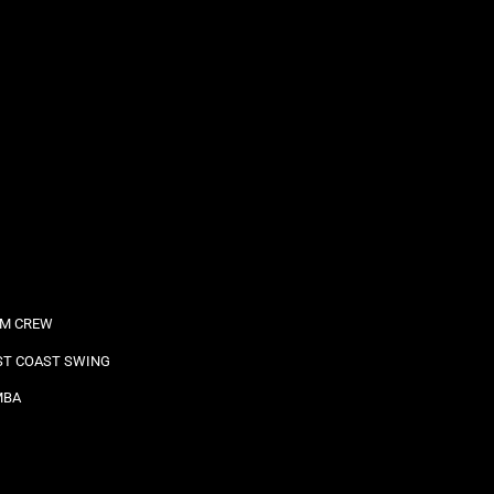
M CREW
T COAST SWING
MBA