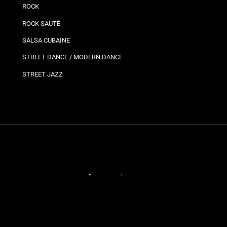
ROCK
ROCK SAUTÉ
SALSA CUBAINE
STREET DANCE / MODERN DANCE
STREET JAZZ
Plannings
Vos
Bro
Ils
Planning bron
Jo