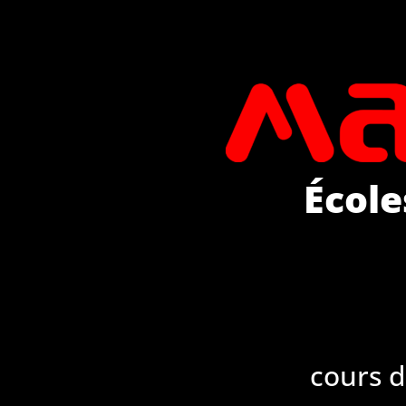
École
cours 