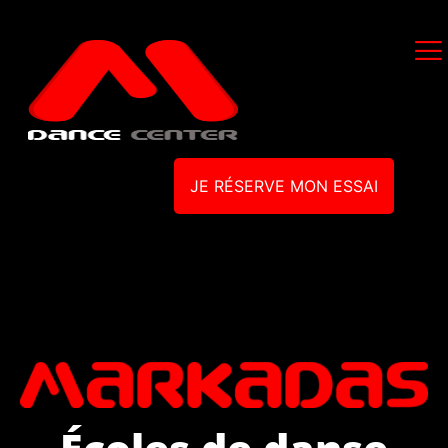
JE RÉSERVE MON ESSAI
Écoles de danse