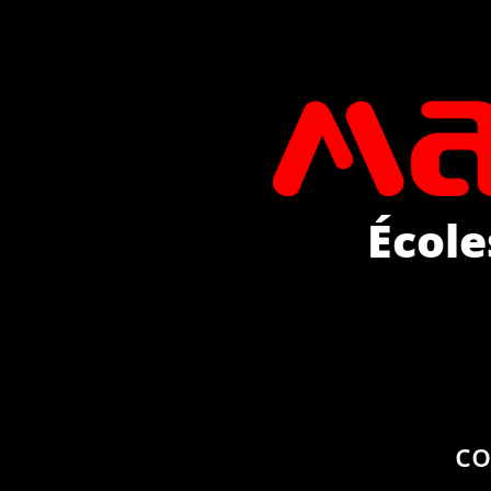
École
co