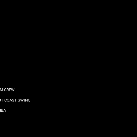
M CREW
T COAST SWING
MBA