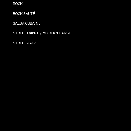
ROCK
ROCK SAUTÉ
SALSA CUBAINE
STREET DANCE / MODERN DANCE
STREET JAZZ
Plannings
Vos
Bro
Ils
Planning bron
Jo