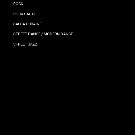
ROCK
ROCK SAUTÉ
SALSA CUBAINE
STREET DANCE / MODERN DANCE
STREET JAZZ
Plannings
Vos
Bro
Ils
Planning bron
Jo