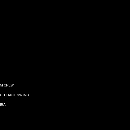
M CREW
T COAST SWING
MBA