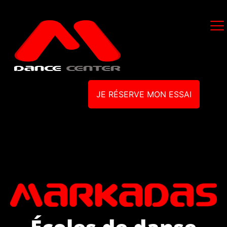
JE RÉSERVE MON ESSAI
Écoles de danse