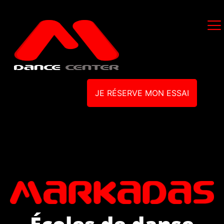
JE RÉSERVE MON ESSAI
Écoles de danse