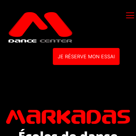
JE RÉSERVE MON ESSAI
Écoles de danse