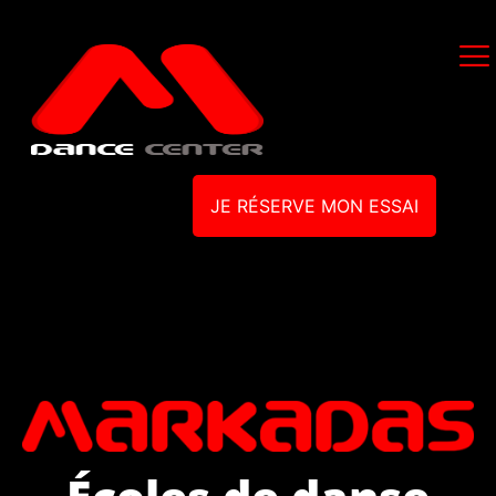
JE RÉSERVE MON ESSAI
Écoles de danse