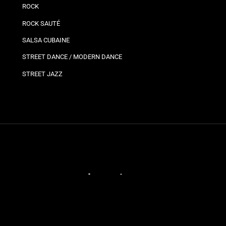
ROCK
ROCK SAUTÉ
SALSA CUBAINE
STREET DANCE / MODERN DANCE
STREET JAZZ
Plannings
Vos
Bro
Ils
Planning bron
Jo