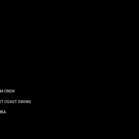
M CREW
T COAST SWING
MBA