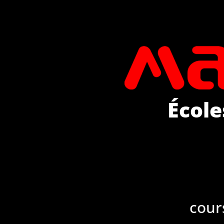
École
cour