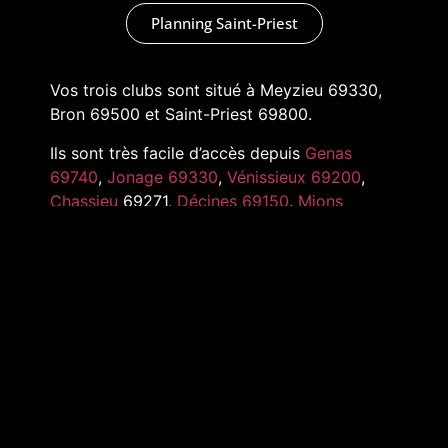
Planning Saint-Priest
Vos trois clubs sont situé à Meyzieu 69330,
Bron 69500 et Saint-Priest 69800.
Ils sont très facile d’accès depuis
Genas
69740
,
Jonage 69330
,
Vénissieux 69200
,
Chassieu
69271,
Décines 69150
,
Mions
69780
,
Pusignan 69330
,
Toussieu 69780
et
tout l’Est de Lyon
MARKADAS © 2022 –
MENTIONS LÉGALES