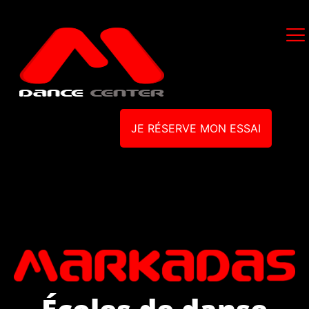
JE RÉSERVE MON ESSAI
Écoles de danse