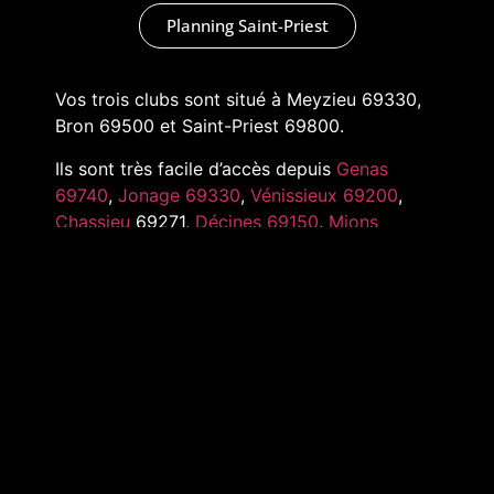
Planning Saint-Priest
Vos trois clubs sont situé à Meyzieu 69330,
Bron 69500 et Saint-Priest 69800.
Ils sont très facile d’accès depuis
Genas
69740
,
Jonage 69330
,
Vénissieux 69200
,
Chassieu
69271,
Décines 69150
,
Mions
69780
,
Pusignan 69330
,
Toussieu 69780
et
tout l’Est de Lyon
MARKADAS © 2022 –
MENTIONS LÉGALES