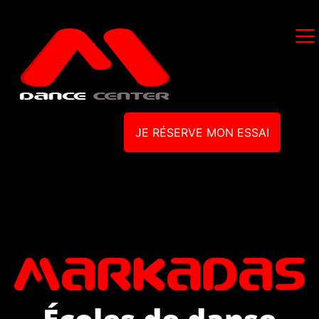
JE RÉSERVE MON ESSAI
Écoles de danse