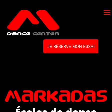
JE RÉSERVE MON ESSAI
Écoles de danse