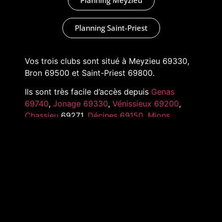
Planning Saint-Priest
Vos trois clubs sont situé à Meyzieu 69330,
Bron 69500 et Saint-Priest 69800.
Ils sont très facile d’accès depuis
Genas
69740
,
Jonage 69330
,
Vénissieux 69200
,
Chassieu
69271,
Décines 69150
,
Mions
69780
,
Pusignan 69330
,
Toussieu 69780
et
tout l’Est de Lyon
MARKADAS © 2022 –
MENTIONS LÉGALES