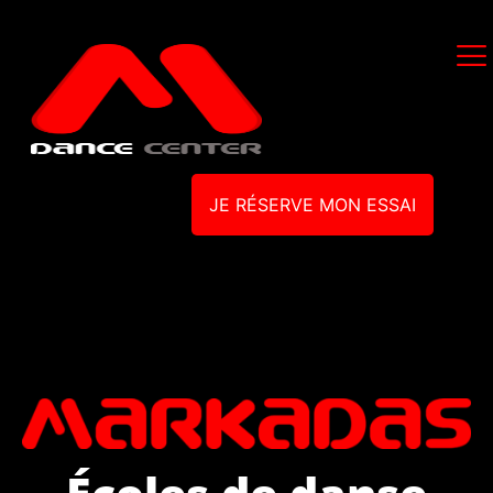
JE RÉSERVE MON ESSAI
Écoles de danse