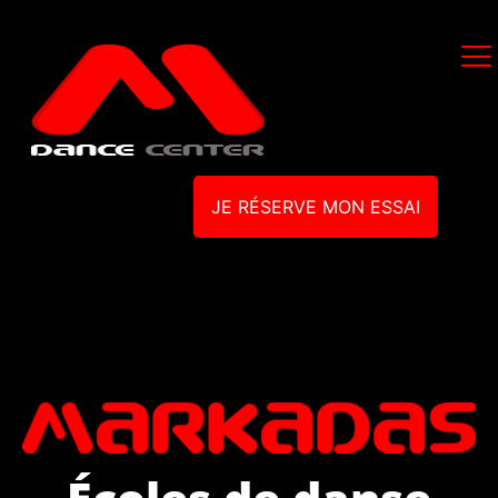
JE RÉSERVE MON ESSAI
Écoles de danse