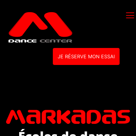
JE RÉSERVE MON ESSAI
Écoles de danse