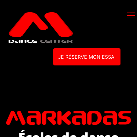
JE RÉSERVE MON ESSAI
Écoles de danse