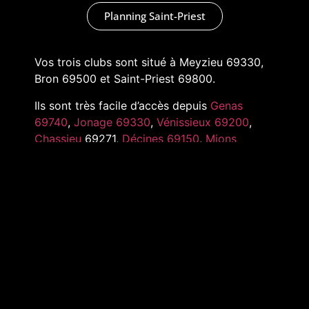
Planning Saint-Priest
Vos trois clubs sont situé à Meyzieu 69330,
Bron 69500 et Saint-Priest 69800.
Ils sont très facile d’accès depuis
Genas
69740
,
Jonage 69330
,
Vénissieux 69200
,
Chassieu
69271,
Décines 69150
,
Mions
69780
,
Pusignan 69330
,
Toussieu 69780
et
tout l’Est de Lyon
MARKADAS © 2022 –
MENTIONS LÉGALES