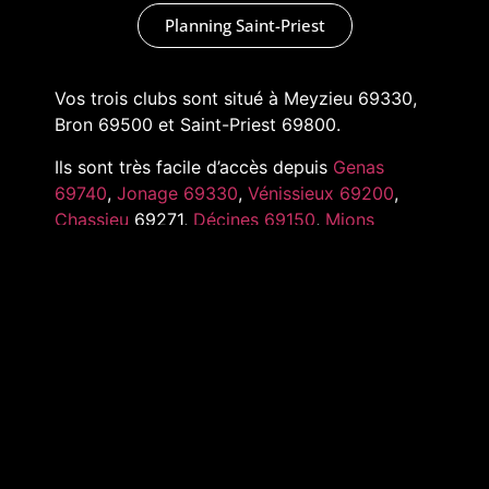
Planning Saint-Priest
Vos trois clubs sont situé à Meyzieu 69330,
Bron 69500 et Saint-Priest 69800.
Ils sont très facile d’accès depuis
Genas
69740
,
Jonage 69330
,
Vénissieux 69200
,
Chassieu
69271,
Décines 69150
,
Mions
69780
,
Pusignan 69330
,
Toussieu 69780
et
tout l’Est de Lyon
MARKADAS © 2022 –
MENTIONS LÉGALES