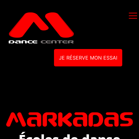
JE RÉSERVE MON ESSAI
Écoles de danse