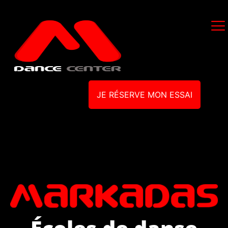
JE RÉSERVE MON ESSAI
Écoles de danse