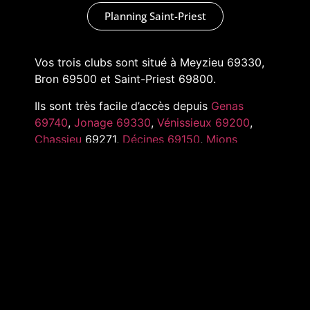
Planning Saint-Priest
Vos trois clubs sont situé à Meyzieu 69330,
Bron 69500 et Saint-Priest 69800.
Ils sont très facile d’accès depuis
Genas
69740
,
Jonage 69330
,
Vénissieux 69200
,
Chassieu
69271,
Décines 69150
,
Mions
69780
,
Pusignan 69330
,
Toussieu 69780
et
tout l’Est de Lyon
MARKADAS © 2022 –
MENTIONS LÉGALES