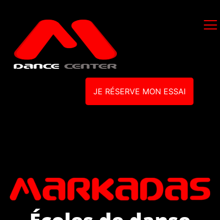
JE RÉSERVE MON ESSAI
Écoles de danse