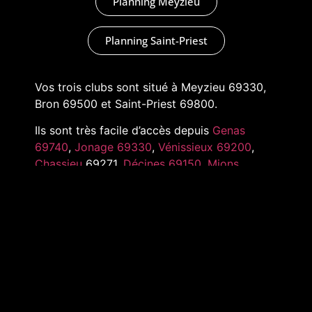
Planning Meyzieu
Planning Saint-Priest
Vos trois clubs sont situé à Meyzieu 69330,
Bron 69500 et Saint-Priest 69800.
Ils sont très facile d’accès depuis
Genas
69740
,
Jonage 69330
,
Vénissieux 69200
,
Chassieu
69271,
Décines 69150
,
Mions
69780
,
Pusignan 69330
,
Toussieu 69780
et
tout l’Est de Lyon