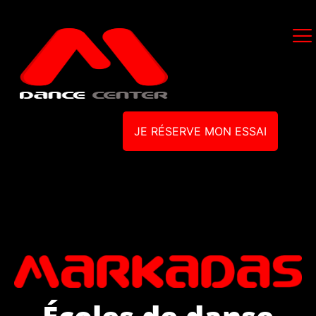
JE RÉSERVE MON ESSAI
Écoles de danse