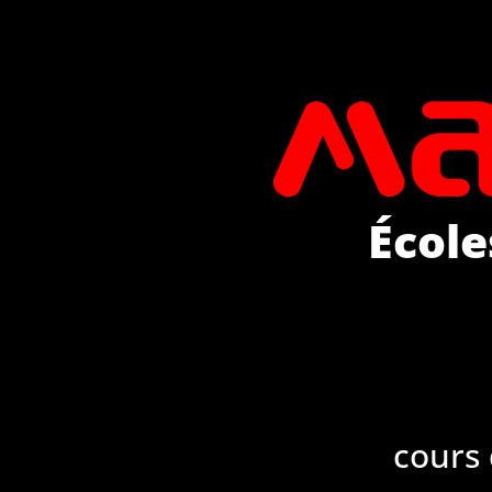
École
cours