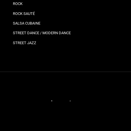
ROCK
ROCK SAUTÉ
SALSA CUBAINE
STREET DANCE / MODERN DANCE
STREET JAZZ
Plannings
Vos
Bro
Ils
Planning bron
Jo