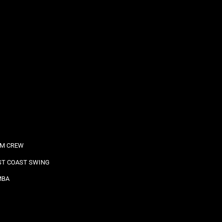
M CREW
T COAST SWING
MBA