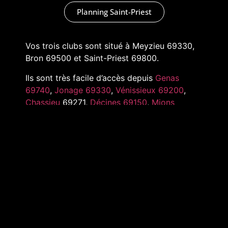
Planning Saint-Priest
Vos trois clubs sont situé à Meyzieu 69330,
Bron 69500 et Saint-Priest 69800.
Ils sont très facile d’accès depuis
Genas
69740
,
Jonage 69330
,
Vénissieux 69200
,
Chassieu
69271,
Décines 69150
,
Mions
69780
,
Pusignan 69330
,
Toussieu 69780
et
tout l’Est de Lyon
MARKADAS © 2022 –
MENTIONS LÉGALES