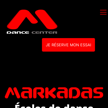
JE RÉSERVE MON ESSAI
Écoles de danse