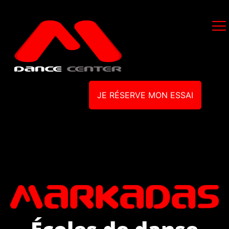
JE RÉSERVE MON ESSAI
Écoles de danse