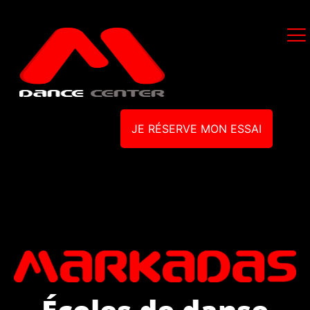
JE RÉSERVE MON ESSAI
Écoles de danse