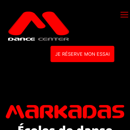
JE RÉSERVE MON ESSAI
Écoles de danse