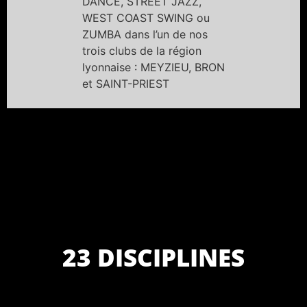
DANCE, STREET JAZZ,
WEST COAST SWING ou
ZUMBA dans l’un de nos
trois clubs de la région
lyonnaise : MEYZIEU, BRON
et SAINT-PRIEST
23 DISCIPLINES