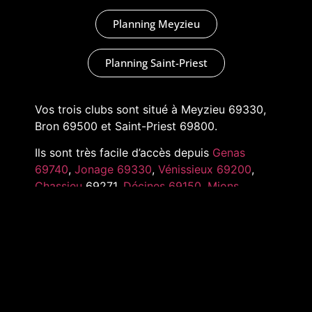
Planning Meyzieu
Planning Saint-Priest
Vos trois clubs sont situé à Meyzieu 69330,
Bron 69500 et Saint-Priest 69800.
Ils sont très facile d’accès depuis
Genas
69740
,
Jonage 69330
,
Vénissieux 69200
,
Chassieu
69271,
Décines 69150
,
Mions
69780
,
Pusignan 69330
,
Toussieu 69780
et
tout l’Est de Lyon