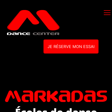
JE RÉSERVE MON ESSAI
Écoles de danse