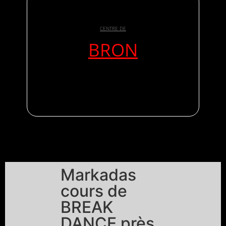
CENTRE DE
BRON
Markadas
cours de
BREAK
DANCE près