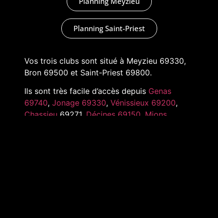
Planning Meyzieu
Planning Saint-Priest
Vos trois clubs sont situé à Meyzieu 69330,
Bron 69500 et Saint-Priest 69800.
Ils sont très facile d’accès depuis
Genas
69740
,
Jonage 69330
,
Vénissieux 69200
,
Chassieu
69271,
Décines 69150
,
Mions
69780
,
Pusignan 69330
,
Toussieu 69780
et
tout l’Est de Lyon