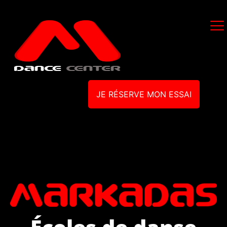
JE RÉSERVE MON ESSAI
Écoles de danse