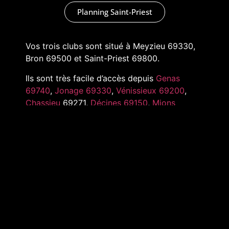
Planning Saint-Priest
Vos trois clubs sont situé à Meyzieu 69330,
Bron 69500 et Saint-Priest 69800.
Ils sont très facile d’accès depuis
Genas
69740
,
Jonage 69330
,
Vénissieux 69200
,
Chassieu
69271,
Décines 69150
,
Mions
69780
,
Pusignan 69330
,
Toussieu 69780
et
tout l’Est de Lyon
MARKADAS © 2022 –
MENTIONS LÉGALES