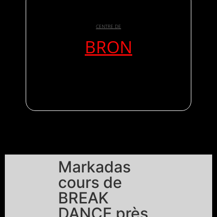
CENTRE DE
BRON
Markadas
cours de
BREAK
DANCE près