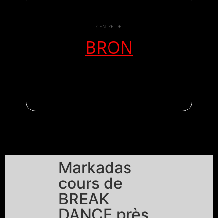
CENTRE DE
BRON
Markadas
cours de
BREAK
DANCE près