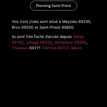
Planning Saint-Priest
Vos trois clubs sont situé à Meyzieu 69330,
Bron 69500 et Saint-Priest 69800.
Ils sont très facile d’accès depuis
Genas
69740
,
Jonage 69330
,
Vénissieux 69200
,
Chassieu
69271,
Décines 69150
,
Mions
69780
,
Pusignan 69330
,
Toussieu 69780
et
tout l’Est de Lyon
MARKADAS © 2022 –
MENTIONS LÉGALES