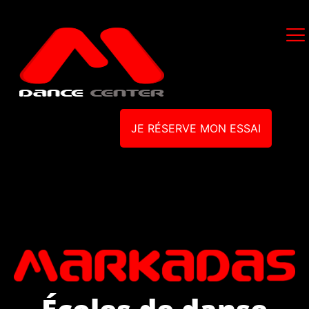
JE RÉSERVE MON ESSAI
Écoles de danse