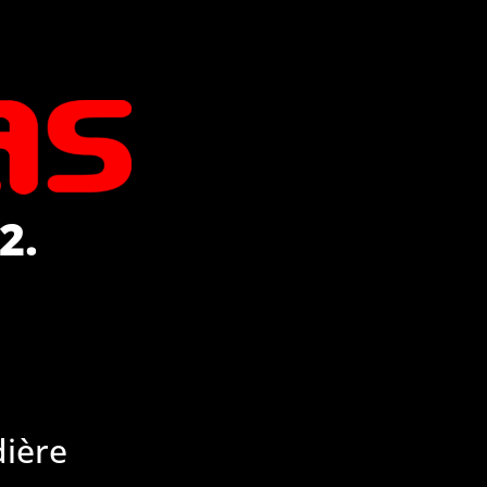
2.
ière