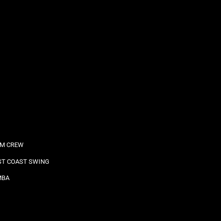
M CREW
T COAST SWING
MBA