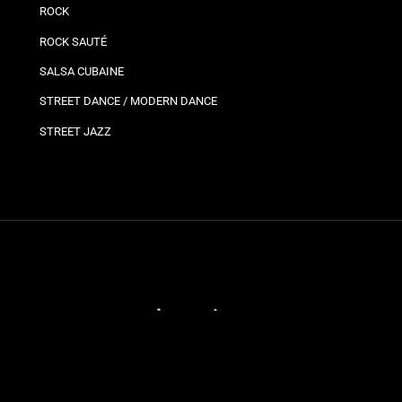
ROCK
ROCK SAUTÉ
SALSA CUBAINE
STREET DANCE / MODERN DANCE
STREET JAZZ
Plannings
Vos
Bro
Ils
Planning bron
Jo