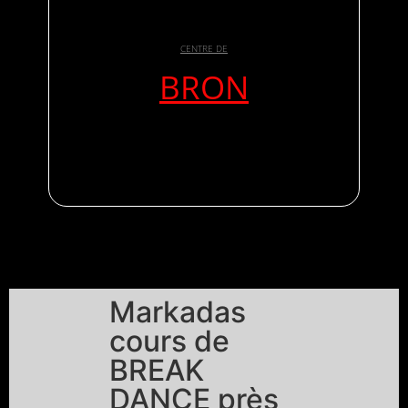
CENTRE DE
BRON
Markadas
cours de
BREAK
DANCE près