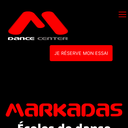
JE RÉSERVE MON ESSAI
Écoles de danse