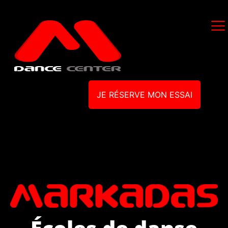
JE RÉSERVE MON ESSAI
Écoles de danse