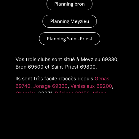
Planning bron
Planning Meyzieu
Planning Saint-Priest
Vos trois clubs sont situé à Meyzieu 69330,
Bron 69500 et Saint-Priest 69800.
Ils sont très facile d’accès depuis
Genas
69740
,
Jonage 69330
,
Vénissieux 69200
,
Chassieu
69271,
Décines 69150
,
Mions
69780
,
Pusignan 69330
,
Toussieu 69780
et
tout l’Est de Lyon