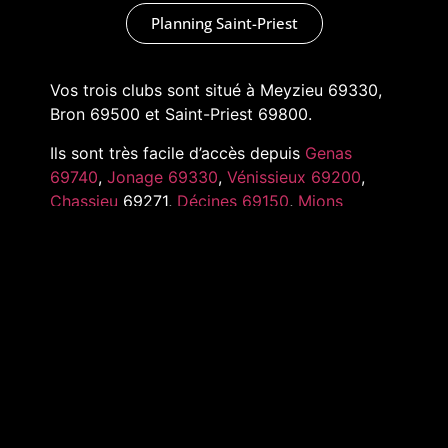
Planning Saint-Priest
Vos trois clubs sont situé à Meyzieu 69330,
Bron 69500 et Saint-Priest 69800.
Ils sont très facile d’accès depuis
Genas
69740
,
Jonage 69330
,
Vénissieux 69200
,
Chassieu
69271,
Décines 69150
,
Mions
69780
,
Pusignan 69330
,
Toussieu 69780
et
tout l’Est de Lyon
MARKADAS © 2022 –
MENTIONS LÉGALES