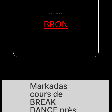
CENTRE DE
BRON
Markadas
cours de
BREAK
DANCE près