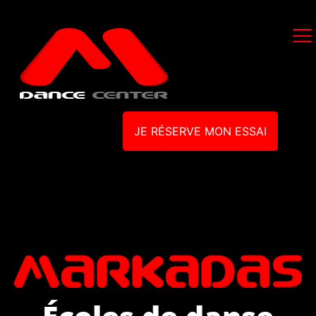
JE RÉSERVE MON ESSAI
Écoles de danse