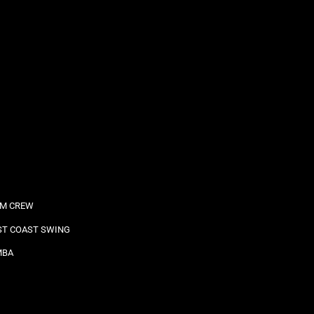
M CREW
T COAST SWING
MBA