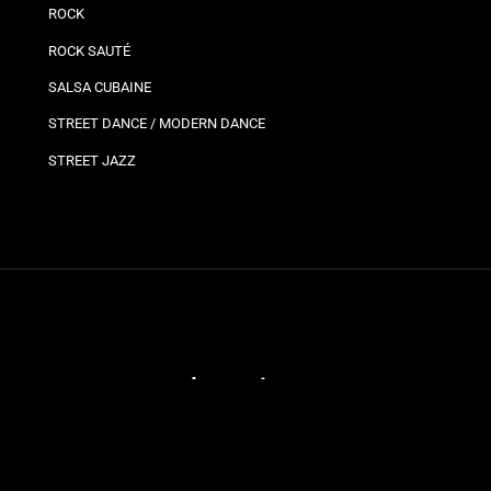
ROCK
ROCK SAUTÉ
SALSA CUBAINE
STREET DANCE / MODERN DANCE
STREET JAZZ
Plannings
Vos
Bro
Ils
Planning bron
Jo