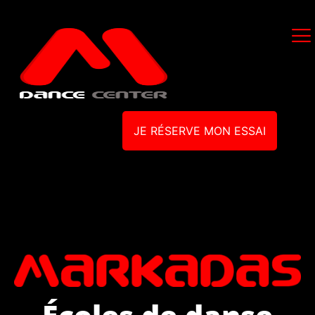
JE RÉSERVE MON ESSAI
Écoles de danse