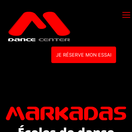
JE RÉSERVE MON ESSAI
Écoles de danse