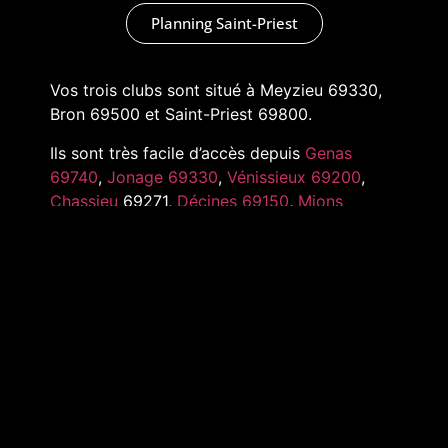
Planning Saint-Priest
Vos trois clubs sont situé à Meyzieu 69330,
Bron 69500 et Saint-Priest 69800.
Ils sont très facile d’accès depuis
Genas
69740
,
Jonage 69330
,
Vénissieux 69200
,
Chassieu
69271,
Décines 69150
,
Mions
69780
,
Pusignan 69330
,
Toussieu 69780
et
tout l’Est de Lyon
MARKADAS © 2022 –
MENTIONS LÉGALES