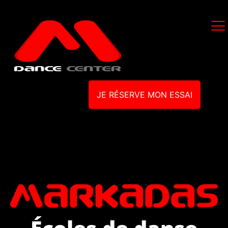
JE RÉSERVE MON ESSAI
Écoles de danse