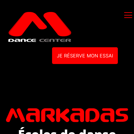
JE RÉSERVE MON ESSAI
Écoles de danse