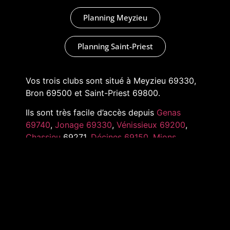
Planning Meyzieu
Planning Saint-Priest
Vos trois clubs sont situé à Meyzieu 69330,
Bron 69500 et Saint-Priest 69800.
Ils sont très facile d’accès depuis
Genas
69740
,
Jonage 69330
,
Vénissieux 69200
,
Chassieu
69271,
Décines 69150
,
Mions
69780
,
Pusignan 69330
,
Toussieu 69780
et
tout l’Est de Lyon