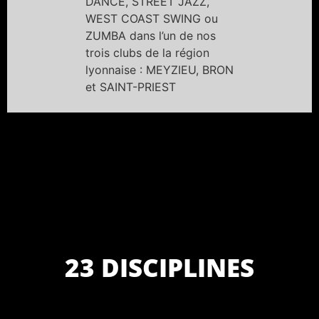
DANCE, STREET JAZZ,
WEST COAST SWING ou
ZUMBA dans l’un de nos
trois clubs de la région
lyonnaise : MEYZIEU, BRON
et SAINT-PRIEST
23 DISCIPLINES