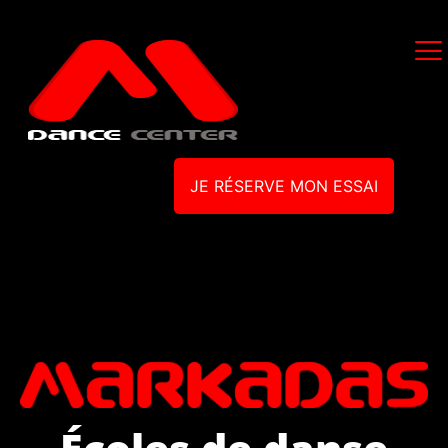
JE RÉSERVE MON ESSAI
Écoles de danse