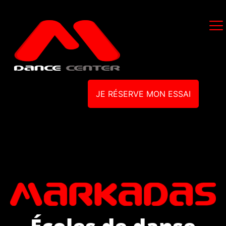
JE RÉSERVE MON ESSAI
Écoles de danse