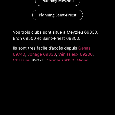
Planning Meyzieu
Planning Saint-Priest
Vos trois clubs sont situé à Meyzieu 69330,
Bron 69500 et Saint-Priest 69800.
Ils sont très facile d’accès depuis
Genas
69740
,
Jonage 69330
,
Vénissieux 69200
,
Chassieu
69271,
Décines 69150
,
Mions
69780
,
Pusignan 69330
,
Toussieu 69780
et
tout l’Est de Lyon