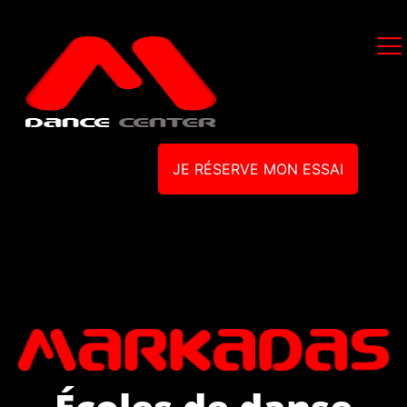
JE RÉSERVE MON ESSAI
Écoles de danse