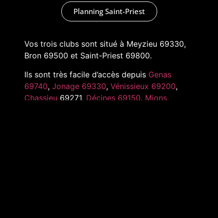
Planning Saint-Priest
Vos trois clubs sont situé à Meyzieu 69330,
Bron 69500 et Saint-Priest 69800.
Ils sont très facile d’accès depuis
Genas
69740
,
Jonage 69330
,
Vénissieux 69200
,
Chassieu
69271,
Décines 69150
,
Mions
69780
,
Pusignan 69330
,
Toussieu 69780
et
tout l’Est de Lyon
MARKADAS © 2022 –
MENTIONS LÉGALES