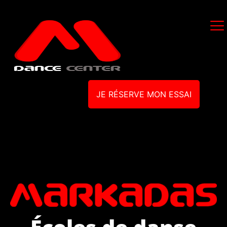
JE RÉSERVE MON ESSAI
Écoles de danse