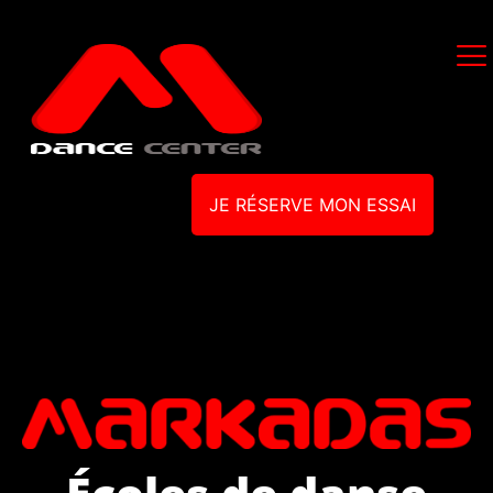
JE RÉSERVE MON ESSAI
Écoles de danse