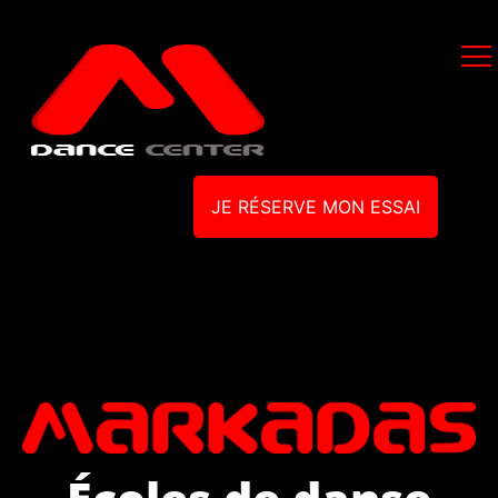
JE RÉSERVE MON ESSAI
Écoles de danse