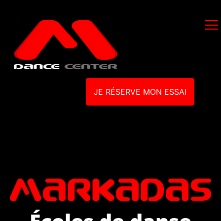
JE RÉSERVE MON ESSAI
Écoles de danse