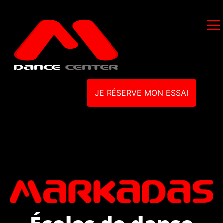
JE RÉSERVE MON ESSAI
Écoles de danse