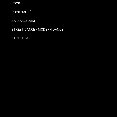
ROCK
ROCK SAUTÉ
SALSA CUBAINE
STREET DANCE / MODERN DANCE
STREET JAZZ
Plannings
Vos
Bro
Ils
Planning bron
Jo