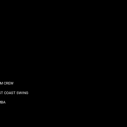
M CREW
T COAST SWING
MBA