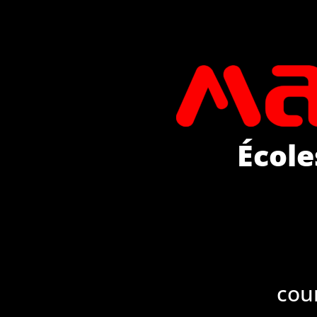
École
cou